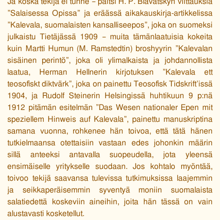
Ja koska tekijä ei tunne – paitsi H. P. Blavatskyn viittauksia
”Salaisessa Opissa” ja eräässä aikakauskirja-artikkelissa
”Kalevala, suomalaisten kansalliseepos”, joka on suomeksi
julkaistu Tietäjässä 1909 – muita tämänlaatuisia kokeita
kuin Martti Humun (M. Ramstedtin) broshyyrin ”Kalevalan
sisäinen perintö”, joka oli ylimalkaista ja johdannollista
laatua, Herman Hellnerin kirjotuksen ”Kalevala ett
teosofiskt diktvärk”, joka on painettu Teosofisk Tidskrift’issä
1904, ja Rudolf Steinerin Helsingissä huhtikuun 9 p:nä
1912 pitämän esitelmän ”Das Wesen nationaler Epen mit
speziellem Hinweis auf Kalevala”, painettu manuskriptina
samana vuonna, rohkenee hän toivoa, että tätä hänen
tutkielmaansa otettaisiin vastaan edes johonkin määrin
sillä anteeksi antavalla suopeudella, jota yleensä
ensimäiselle yritykselle suodaan. Jos kohtalo myöntää,
toivoo tekijä saavansa tulevissa tutkimuksissa laajemmin
ja seikkaperäisemmin syventyä moniin suomalaista
salatiedettä koskeviin aineihin, joita hän tässä on vain
alustavasti kosketellut.